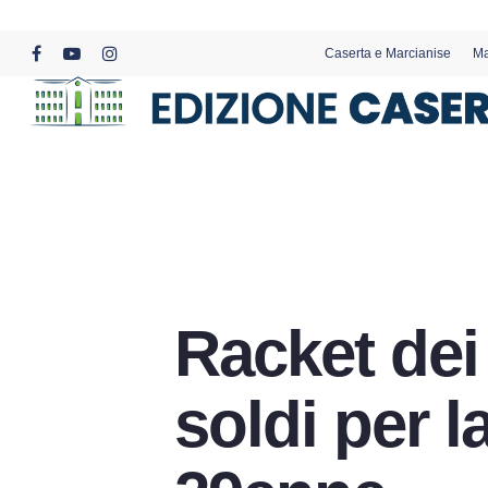
Skip
to
Caserta e Marcianise
Ma
main
facebook
youtube
instagram
content
Racket dei 
soldi per l