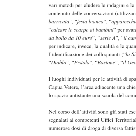
vari metodi per eludere le indagini e le 
contenuto delle conversazioni (utilizzan
barricata
”, “
festa bianca
”, “
apparecchi
“
calzare le scarpe ai bambini
” per avan
da bollo da 10 euro
”, “
serie A
”, “
il ca
per indicare, invece, la qualità e le qua
l’identificazione dei colloquianti (“
la S
“
Diablo
”, “
Pistola
”, “
Bastone
”, “
il Ge
I luoghi individuati per le attività di sp
Capua Vetere, l’area adiacente una chi
lo spazio antistante una scuola del comu
Nel corso dell’attività sono già stati eseg
segnalati ai competenti Uffici Territori
numerose dosi di droga di diversa fattis