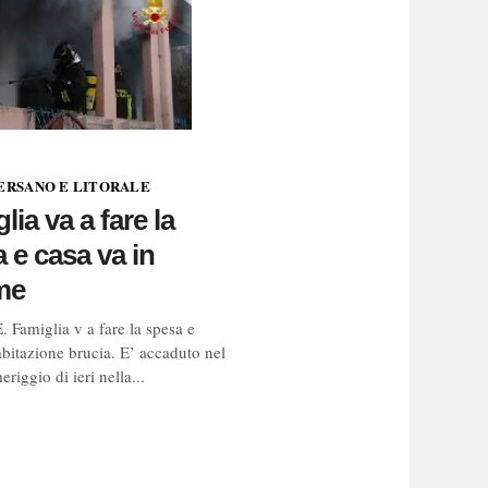
ERSANO E LITORALE
lia va a fare la
 e casa va in
me
amiglia v a fare la spesa e
abitazione brucia. E’ accaduto nel
riggio di ieri nella...