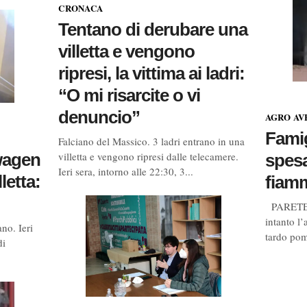
CRONACA
Tentano di derubare una
villetta e vengono
ripresi, la vittima ai ladri:
“O mi risarcite o vi
denuncio”
AGRO AV
Famig
Falciano del Massico. 3 ladri entrano in una
wagen
villetta e vengono ripresi dalle telecamere.
spesa
Ieri sera, intorno alle 22:30, 3...
lletta:
fiam
PARETE. F
intanto l’
no. Ieri
tardo pome
di