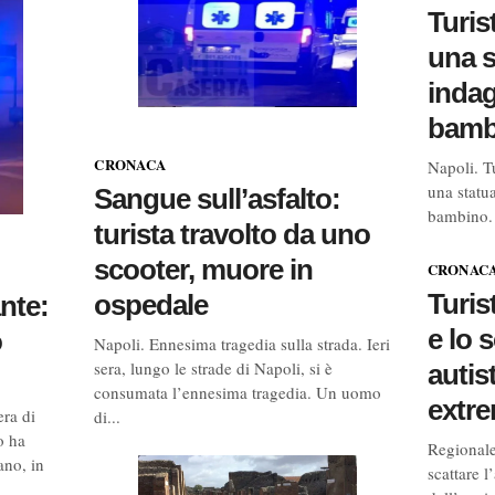
Turis
una s
indag
bamb
CRONACA
Napoli. T
una statua
Sangue sull’asfalto:
bambino. 
turista travolto da uno
scooter, muore in
CRONAC
Turis
ospedale
nte:
e lo 
o
Napoli. Ennesima tragedia sulla strada. Ieri
sera, lungo le strade di Napoli, si è
autis
consumata l’ennesima tragedia. Un uomo
extre
era di
di...
o ha
Regionale
ano, in
scattare l