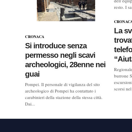
dell’equip
resto. I sa
CRONAC
La sv
CRONACA
trova
Si introduce senza
telef
permesso negli scavi
“Aiut
archeologici, 28enne nei
Regionale
guai
burrone S
escursioni
Pompei. Il personale di vigilanza del sito
scorsi nel
archeologico di Pompei ha contattato i
carabinieri della stazione della stessa città.
Dai...