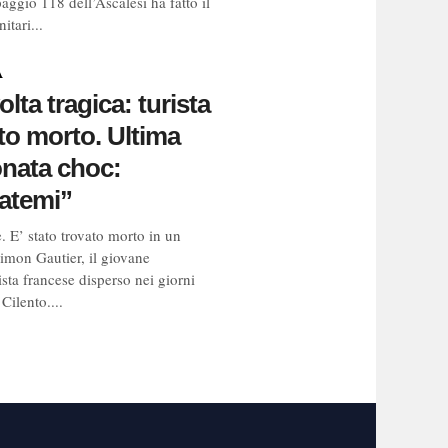
aggio 118 dell’Ascalesi ha fatto il
nitari...
A
olta tragica: turista
to morto. Ultima
onata choc:
atemi”
. E’ stato trovato morto in un
imon Gautier, il giovane
sta francese disperso nei giorni
 Cilento....