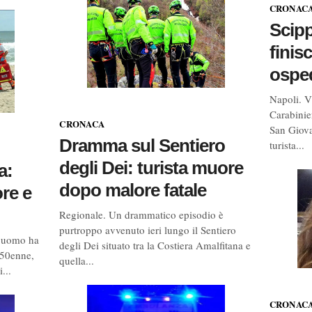
CRONAC
Scipp
finisc
ospe
Napoli. V
Carabinier
CRONACA
San Giov
Dramma sul Sentiero
turista...
degli Dei: turista muore
a:
dopo malore fatale
re e
Regionale. Un drammatico episodio è
purtroppo avvenuto ieri lungo il Sentiero
n uomo ha
degli Dei situato tra la Costiera Amalfitana e
l 50enne,
quella...
...
CRONAC