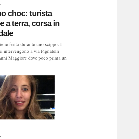
A
o choc: turista
e a terra, corsa in
dale
iene ferito durante uno scippo. I
i intervengono a via Pignatelli
anni Maggiore dove poco prima un
A