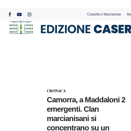
Skip
to
Caserta e Marcianise
Ma
main
facebook
youtube
instagram
content
CRONACA
Camorra, a Maddaloni 2
emergenti. Clan
marcianisani si
concentrano su un