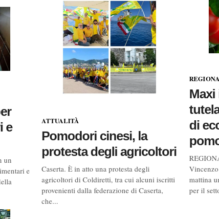
REGION
Maxi 
tutel
per
ATTUALITÀ
di ec
i e
Pomodori cinesi, la
pomod
protesta degli agricoltori
REGIONALE
n un
Vincenzo 
Caserta. È in atto una protesta degli
imentari e
mattina u
agricoltori di Coldiretti, tra cui alcuni iscritti
ella
per il sett
provenienti dalla federazione di Caserta,
che...