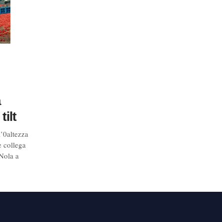
a
tilt
’0altezza
e collega
 Nola a