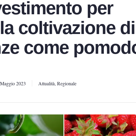
vestimento per
 la coltivazione di
nze come pomodo
 Maggio 2023
Attualità
,
Regionale