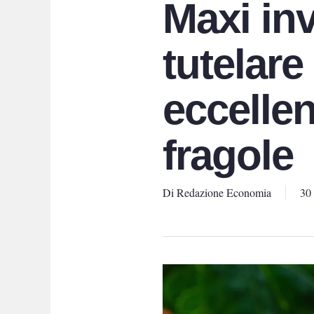
Maxi in
tutelare
eccelle
fragole
Di
Redazione Economia
30