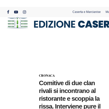
Skip
to
Caserta e Marcianise
Ma
main
facebook
youtube
instagram
content
CRONACA
Comitive di due clan
rivali si incontrano al
ristorante e scoppia la
rissa. Interviene pure il