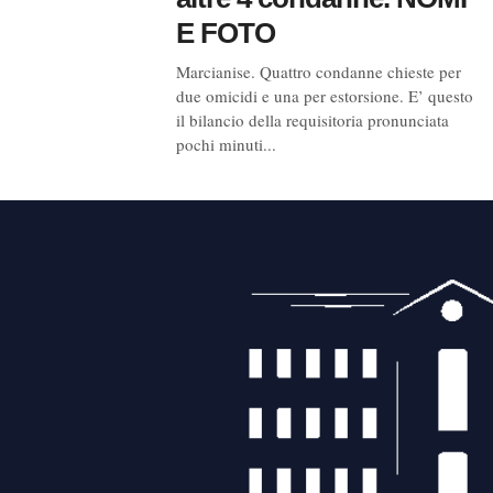
E FOTO
Marcianise. Quattro condanne chieste per
due omicidi e una per estorsione. E’ questo
il bilancio della requisitoria pronunciata
pochi minuti...