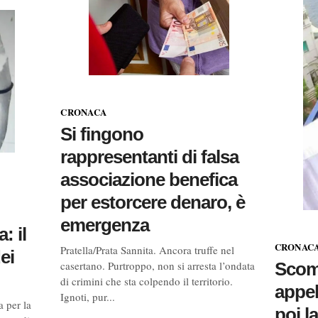
CRONACA
Si fingono
rappresentanti di falsa
associazione benefica
per estorcere denaro, è
emergenza
: il
CRONAC
Pratella/Prata Sannita. Ancora truffe nel
ei
casertano. Purtroppo, non si arresta l’ondata
Scomp
di crimini che sta colpendo il territorio.
appel
Ignoti, pur...
a per la
poi l