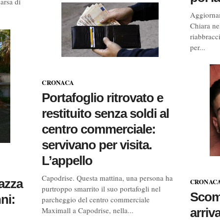
arsa di
Aggiornam
Chiara nel
riabbracci
per...
CRONACA
Portafoglio ritrovato e
restituito senza soldi al
centro commerciale:
servivano per visita.
L’appello
Capodrise. Questa mattina, una persona ha
iazza
CRONAC
purtroppo smarrito il suo portafogli nel
Scomp
ni:
parcheggio del centro commerciale
arriva
Maximall a Capodrise, nella...