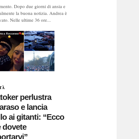
ento. Dopo due giorni di ansia e
nalmente la buona notizia. Andrea è
ovato. Nelle ultime 36 ore...
TÀ
ktoker perlustra
raso e lancia
lo ai gitanti: “Ecco
 dovete
ortarvi”