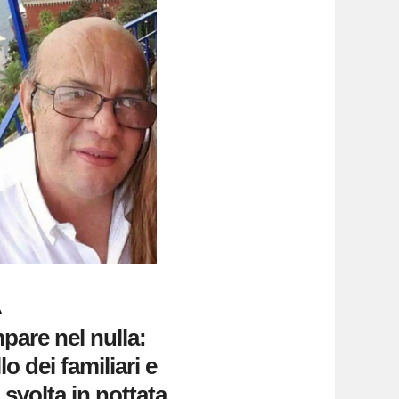
A
are nel nulla:
lo dei familiari e
a svolta in nottata