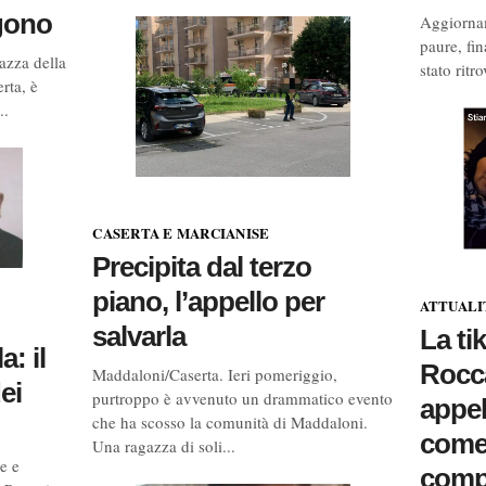
gono
Aggiornam
paure, fi
azza della
stato ritr
rta, è
..
CASERTA E MARCIANISE
Precipita dal terzo
piano, l’appello per
ATTUALI
salvarla
La ti
: il
Rocca
Maddaloni/Caserta. Ieri pomeriggio,
ei
purtroppo è avvenuto un drammatico evento
appel
che ha scosso la comunità di Maddaloni.
come
Una ragazza di soli...
e e
comp