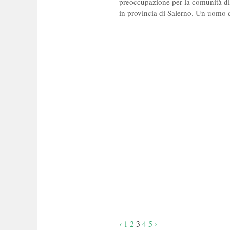
preoccupazione per la comunità di
in provincia di Salerno. Un uomo d
Navigazione
‹
1
2
3
4
5
›