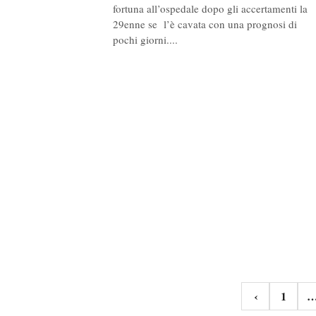
fortuna all’ospedale dopo gli accertamenti la
29enne se l’è cavata con una prognosi di
pochi giorni....
Navigazione
‹
1