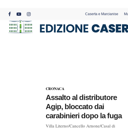
Skip
to
Caserta e Marcianise
Ma
main
facebook
youtube
instagram
content
CRONACA
Assalto al distributore
Agip, bloccato dai
carabinieri dopo la fuga
Villa Literno/Cancello Arnone/Casal di