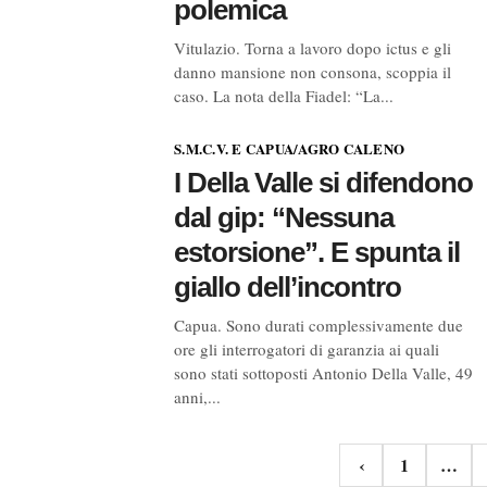
polemica
Vitulazio. Torna a lavoro dopo ictus e gli
danno mansione non consona, scoppia il
caso. La nota della Fiadel: “La...
S.M.C.V. E CAPUA/AGRO CALENO
I Della Valle si difendono
dal gip: “Nessuna
estorsione”. E spunta il
giallo dell’incontro
Capua. Sono durati complessivamente due
ore gli interrogatori di garanzia ai quali
sono stati sottoposti Antonio Della Valle, 49
anni,...
Navigazione
‹
1
…