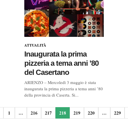
ATTUALITÀ
Inaugurata la prima
pizzeria a tema anni ’80
del Casertano
ARIENZO – Mercoledì 3 maggio è stata
inaugurata la prima pizzeria a tema anni ’80
della provincia di Caserta. Si...
one
1
…
216
217
218
219
220
…
229