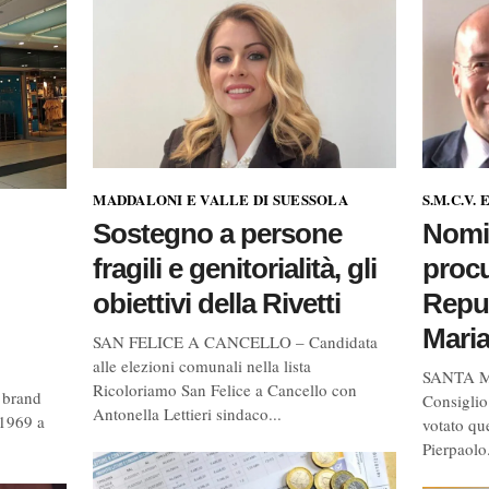
MADDALONI E VALLE DI SUESSOLA
S.M.C.V.
Sostegno a persone
Nomi
fragili e genitorialità, gli
procu
obiettivi della Rivetti
Repub
Maria
SAN FELICE A CANCELLO – Candidata
alle elezioni comunali nella lista
SANTA M
Ricoloriamo San Felice a Cancello con
 brand
Consiglio
Antonella Lettieri sindaco...
 1969 a
votato qu
Pierpaolo.