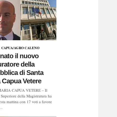
 E CAPUA/AGRO CALENO
nato il nuovo
ratore della
blica di Santa
 Capua Vetere
ARIA CAPUA VETERE – Il
 Superiore della Magistratura ha
esta mattina con 17 voti a favore
..