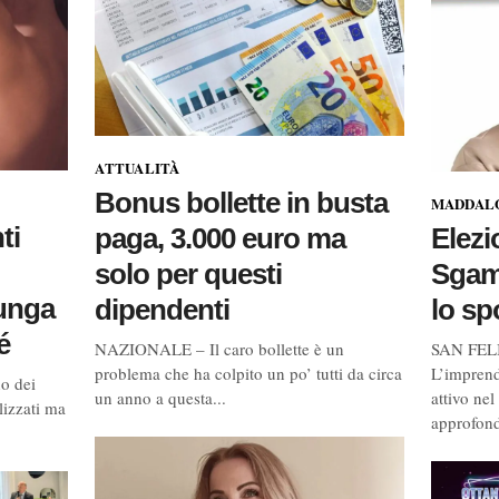
ATTUALITÀ
Bonus bollette in busta
MADDALO
ti
paga, 3.000 euro ma
Elezio
solo per questi
Sgamb
lunga
dipendenti
lo spo
é
NAZIONALE – Il caro bollette è un
SAN FEL
problema che ha colpito un po’ tutti da circa
L’impren
o dei
un anno a questa...
attivo ne
lizzati ma
approfond