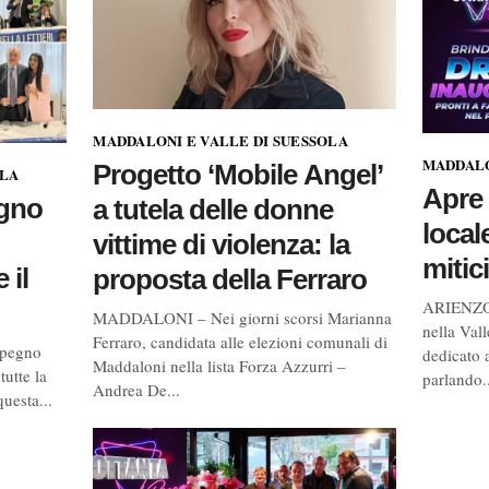
MADDALONI E VALLE DI SUESSOLA
MADDALO
Progetto ‘Mobile Angel’
OLA
Apre 
egno
a tutela delle donne
local
vittime di violenza: la
mitic
 il
proposta della Ferraro
ARIENZO –
MADDALONI – Nei giorni scorsi Marianna
nella Val
Ferraro, candidata alle elezioni comunali di
pegno
dedicato 
Maddaloni nella lista Forza Azzurri –
tutte la
parlando..
Andrea De...
uesta...