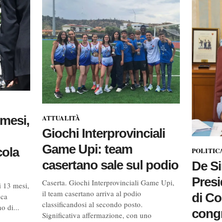
 mesi,
ATTUALITÀ
Giochi Interprovinciali
Game Upi: team
cola
POLITIC
casertano sale sul podio
De Si
Presi
Caserta. Giochi Interprovinciali Game Upi,
i 13 mesi,
il team casertano arriva al podio
di C
cca
classificandosi al secondo posto.
o di...
congr
Significativa affermazione, con uno