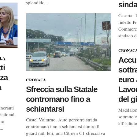
splendido...
sind
Caserta.
rieletto P
Commercio
sindaco di
CRONAC
OLA
Accus
ti
sottr
nza
euro 
CRONACA
a
Sfreccia sulla Statale
Lavor
contromano fino a
del g
schiantarsi
ineranti
Maddaloni.
national,
sottratto 
Castel Volturno. Auto percorre strada
one
all’istitu
contromano fino a schiantarsi contro il
..
guard rail. Ieri, una Citroen C1 sfrecciava