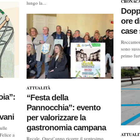
CRONAC
lungo la...
Doppi
ore d
case 
Roccamonf
sono suss
primo furt
ATTUALITÀ
oia”:
“Festa della
Pannocchia”: evento
vani
per valorizzare la
gastronomia campana
ulle
ATTUALI
Felice a
Recale. Quest’anno ricorre il ventesimo