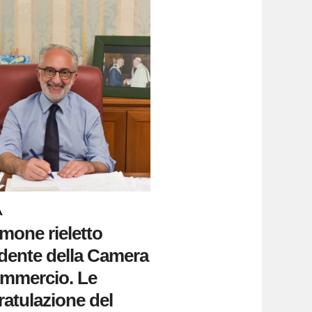
A
mone rieletto
dente della Camera
ommercio. Le
atulazione del