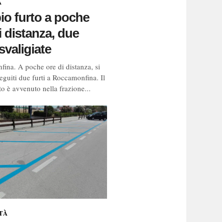
A
o furto a poche
i distanza, due
svaligiate
ina. A poche ore di distanza, si
eguiti due furti a Roccamonfina. Il
o è avvenuto nella frazione...
TÀ