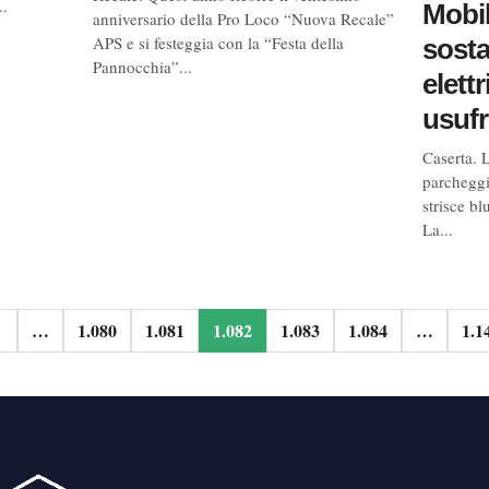
..
Mobil
anniversario della Pro Loco “Nuova Recale”
APS e si festeggia con la “Festa della
sosta
Pannocchia”...
elett
usufr
Caserta. 
parcheggi
strisce bl
La...
one
…
1.080
1.081
1.082
1.083
1.084
…
1.1