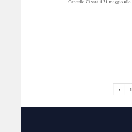
Cancello Ci sarà il 31 maggio alle.
Navigazi
‹
1
articoli