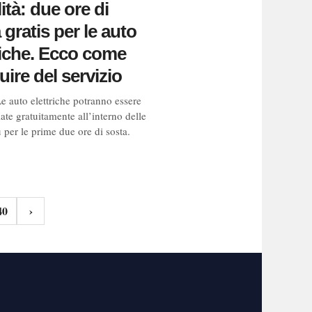
ità: due ore di
 gratis per le auto
riche. Ecco come
uire del servizio
Le auto elettriche potranno essere
ate gratuitamente all’interno delle
u per le prime due ore di sosta.
40
›