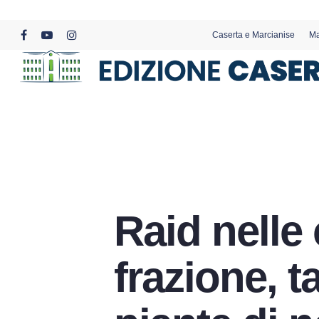
Skip
to
Caserta e Marcianise
Ma
main
facebook
youtube
instagram
content
Raid nelle
frazione, 