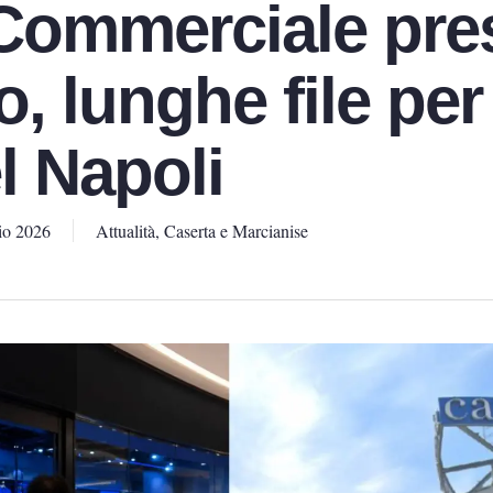
Commerciale pre
o, lunghe file per
l Napoli
io 2026
Attualità
,
Caserta e Marcianise