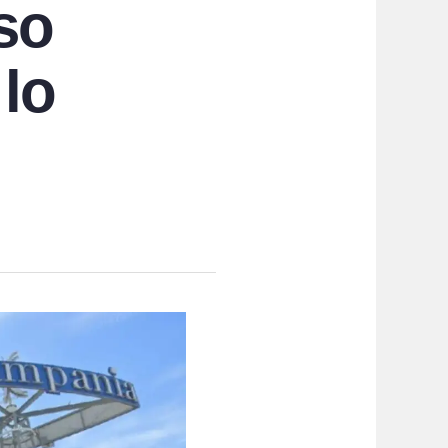
so
 lo