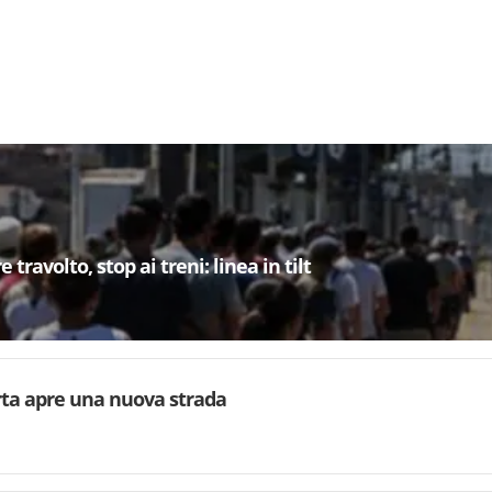
 travolto, stop ai treni: linea in tilt
rta apre una nuova strada