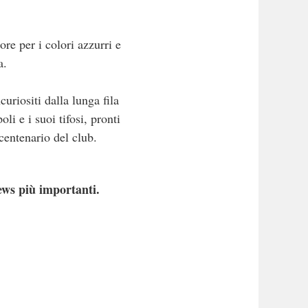
re per i colori azzurri e
a.
uriositi dalla lunga fila
li e i suoi tifosi, pronti
centenario del club.
ews più importanti.