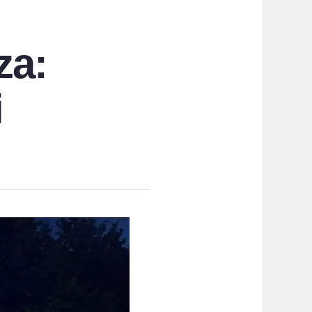
za:
i