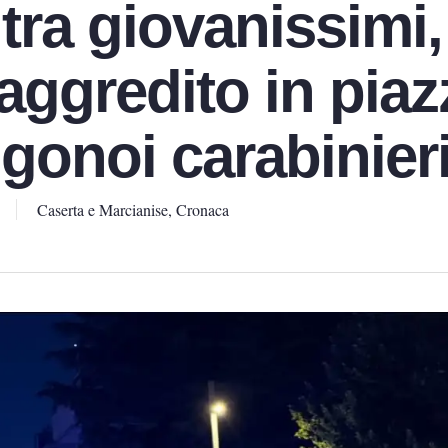
tra giovanissimi,
aggredito in piaz
gonoi carabinier
Caserta e Marcianise
,
Cronaca