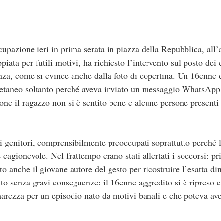
pazione ieri in prima serata in piazza della Repubblica, all’
piata per futili motivi, ha richiesto l’intervento sul posto dei 
za, come si evince anche dalla foto di copertina. Un 16enne d
oetaneo soltanto perché aveva inviato un messaggio WhatsApp a
one il ragazzo non si è sentito bene e alcune persone presenti
 i genitori, comprensibilmente preoccupati soprattutto perché 
 cagionevole. Nel frattempo erano stati allertati i soccorsi: p
to anche il giovane autore del gesto per ricostruire l’esatta d
lto senza gravi conseguenze: il 16enne aggredito si è ripreso 
amarezza per un episodio nato da motivi banali e che poteva a