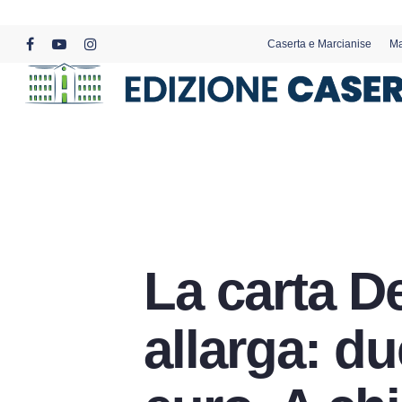
Skip
to
Caserta e Marcianise
Ma
main
facebook
youtube
instagram
content
La carta De
allarga: du