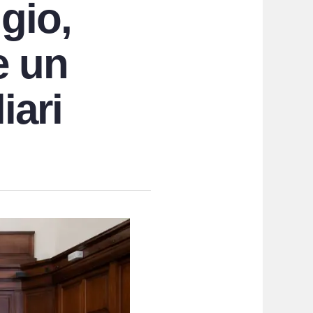
gio,
e un
iari