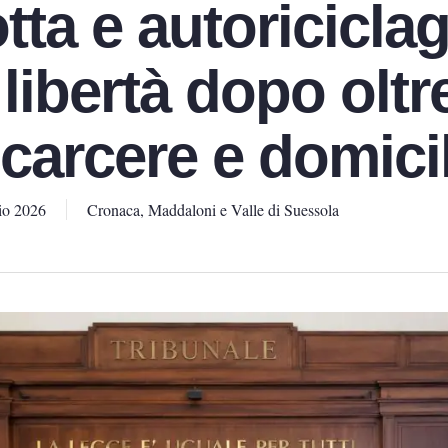
ta e autoriciclag
 libertà dopo oltr
carcere e domicil
io 2026
Cronaca
,
Maddaloni e Valle di Suessola