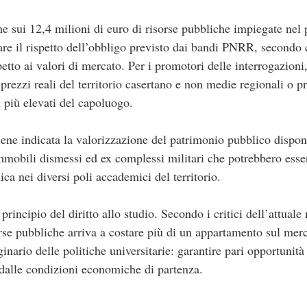
e sui 12,4 milioni di euro di risorse pubbliche impiegate nel p
care il rispetto dell’obbligo previsto dai bandi PNRR, secondo 
spetto ai valori di mercato. Per i promotori delle interrogazion
i prezzi reali del territorio casertano e non medie regionali o 
i più elevati del capoluogo.
ene indicata la valorizzazione del patrimonio pubblico disponi
mmobili dismessi ed ex complessi militari che potrebbero esser
lica nei diversi poli accademici del territorio.
l principio del diritto allo studio. Secondo i critici dell’attual
rse pubbliche arriva a costare più di un appartamento sul merca
inario delle politiche universitarie: garantire pari opportunità
dalle condizioni economiche di partenza.