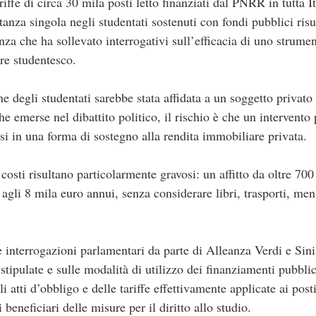
riffe di circa 30 mila posti letto finanziati dal PNRR in tutta I
stanza singola negli studentati sostenuti con fondi pubblici risu
za che ha sollevato interrogativi sull’efficacia di uno strumen
are studentesco.
ne degli studentati sarebbe stata affidata a un soggetto privato
he emerse nel dibattito politico, il rischio è che un intervento
rsi in una forma di sostegno alla rendita immobiliare privata.
 costi risultano particolarmente gravosi: un affitto da oltre 700
agli 8 mila euro annui, senza considerare libri, trasporti, men
e interrogazioni parlamentari da parte di Alleanza Verdi e Sin
stipulate e sulle modalità di utilizzo dei finanziamenti pubblic
 atti d’obbligo e delle tariffe effettivamente applicate ai posti 
i beneficiari delle misure per il diritto allo studio.