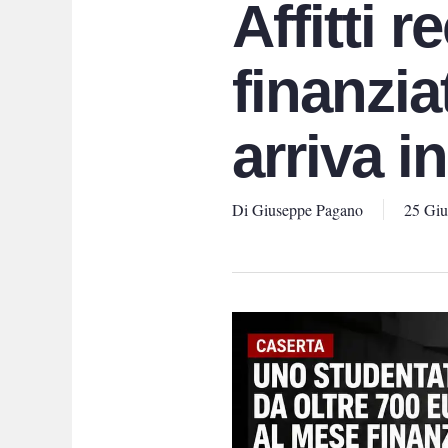
Affitti 
finanzia
arriva i
Di
Giuseppe Pagano
25 Gi