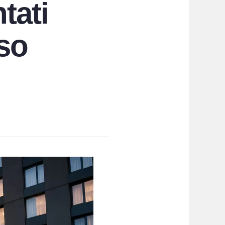
tati
aso