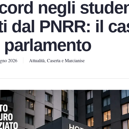
record negli studen
ti dal PNRR: il c
n parlamento
ugno 2026
Attualità
,
Caserta e Marcianise