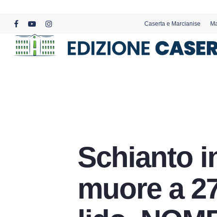
Skip
to
Caserta e Marcianise
Ma
main
facebook
youtube
instagram
content
Schianto i
muore a 27 