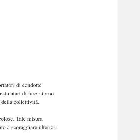
ortatori di condotte
stinatari di fare ritorno
ella collettività.
icolose. Tale misura
to a scoraggiare ulteriori