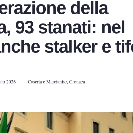
erazione della
, 93 stanati: nel
nche stalker e tif
gno 2026
Caserta e Marcianise
,
Cronaca