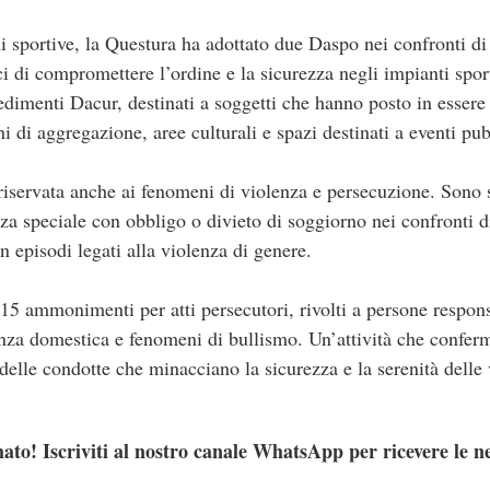
i sportive, la Questura ha adottato due Daspo nei confronti di 
i di compromettere l’ordine e la sicurezza negli impianti spor
edimenti Dacur, destinati a soggetti che hanno posto in esser
i di aggregazione, aree culturali e spazi destinati a eventi pub
 riservata anche ai fenomeni di violenza e persecuzione. Sono s
za speciale con obbligo o divieto di soggiorno nei confronti di
 in episodi legati alla violenza di genere.
o 15 ammonimenti per atti persecutori, rivolti a persone respo
lenza domestica e fenomeni di bullismo. Un’attività che confer
delle condotte che minacciano la sicurezza e la serenità delle 
ato! Iscriviti al nostro canale WhatsApp per ricevere le n