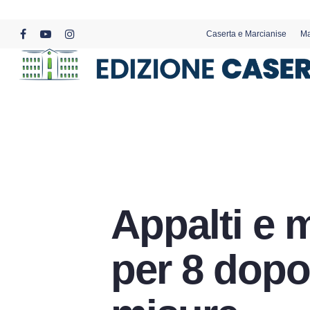
Skip
to
Caserta e Marcianise
Ma
main
facebook
youtube
instagram
content
Appalti e 
per 8 dopo g