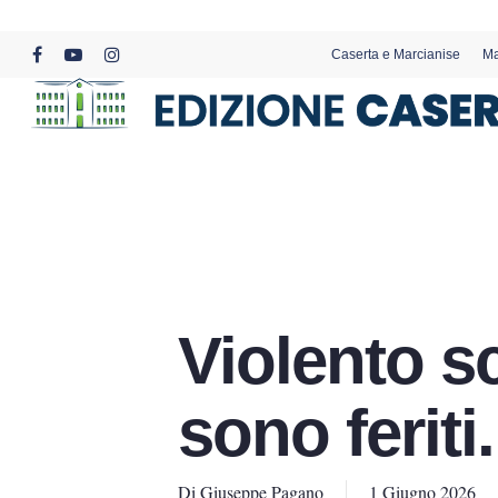
Skip
to
Caserta e Marcianise
Ma
main
facebook
youtube
instagram
content
Violento sc
sono feriti.
Di
Giuseppe Pagano
1 Giugno 2026