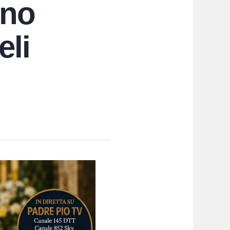
rno
eli