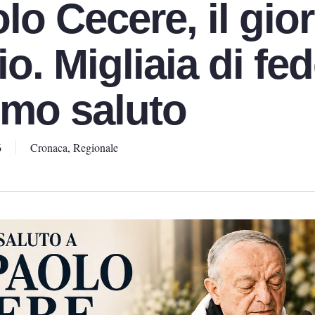
lo Cecere, il gio
io. Migliaia di fed
timo saluto
6
Cronaca
,
Regionale