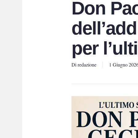
Don Pao
dell’add
per l’ul
Di
redazione
1 Giugno 202