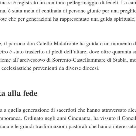
ina si è registrato un continuo pellegrinaggio di fedeli. La cam
ina, è stata meta di centinaia di persone giunte per una preghi
rdote che per generazioni ha rappresentato una guida spirituale
, il parroco don Catello Malafronte ha guidato un momento di
ro è stato trasferito ai piedi dell’altare, dove oltre quaranta 
sieme all’arcivescovo di Sorrento-Castellammare di Stabia, m
ecclesiastiche provenienti da diverse diocesi.
a alla fede
a quella generazione di sacerdoti che hanno attraversato alcu
mporanea. Ordinato negli anni Cinquanta, ha vissuto il Concili
iana e le grandi trasformazioni pastorali che hanno interessat