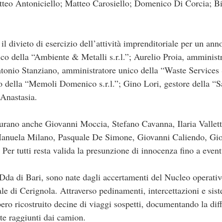
atteo Antoniciello; Matteo Carosiello; Domenico Di Corcia; B
 il divieto di esercizio dell’attività imprenditoriale per un an
co della “Ambiente & Metalli s.r.l.”; Aurelio Proia, amminist
ntonio Stanziano, amministratore unico della “Waste Services
della “Memoli Domenico s.r.l.”; Gino Lori, gestore della “San
Anastasia.
igurano anche Giovanni Moccia, Stefano Cavanna, Ilaria Vallet
anuela Milano, Pasquale De Simone, Giovanni Caliendo, Gior
er tutti resta valida la presunzione di innocenza fino a event
 Dda di Bari, sono nate dagli accertamenti del Nucleo operati
ale di Cerignola. Attraverso pedinamenti, intercettazioni e sist
ero ricostruito decine di viaggi sospetti, documentando la diffe
nte raggiunti dai camion.