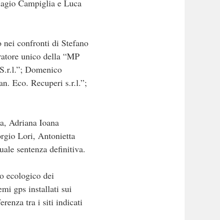
iagio Campiglia e Luca
no nei confronti di Stefano
ratore unico della “MP
 S.r.l.”; Domenico
. Eco. Recuperi s.r.l.”;
ta, Adriana Ioana
gio Lori, Antonietta
uale sentenza definitiva.
vo ecologico dei
emi gps installati sui
renza tra i siti indicati