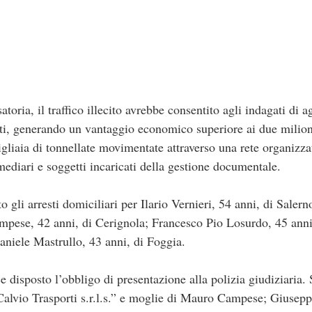
ria, il traffico illecito avrebbe consentito agli indagati di agg
uti, generando un vantaggio economico superiore ai due milio
igliaia di tonnellate movimentate attraverso una rete organizz
ermediari e soggetti incaricati della gestione documentale.
to gli arresti domiciliari per Ilario Vernieri, 54 anni, di Sa
mpese, 42 anni, di Cerignola; Francesco Pio Losurdo, 45 ann
aniele Mastrullo, 43 anni, di Foggia.
e disposto l’obbligo di presentazione alla polizia giudiziaria. 
Calvio Trasporti s.r.l.s.” e moglie di Mauro Campese; Giuseppe