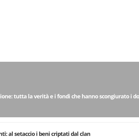
one: tutta la verità e i fondi che hanno scongiurato i do
i: al setaccio i beni criptati dal clan