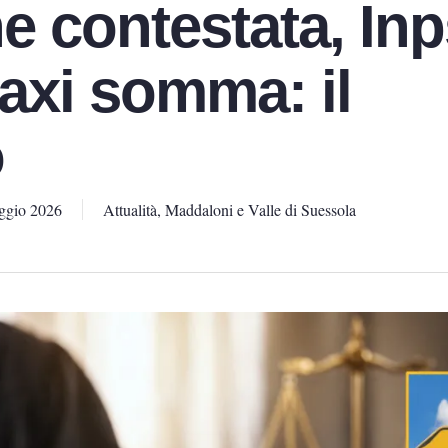
e contestata, Inp
axi somma: il
o
ggio 2026
Attualità
,
Maddaloni e Valle di Suessola