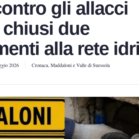
contro gli allacci
 chiusi due
enti alla rete idr
ggio 2026
Cronaca
,
Maddaloni e Valle di Suessola