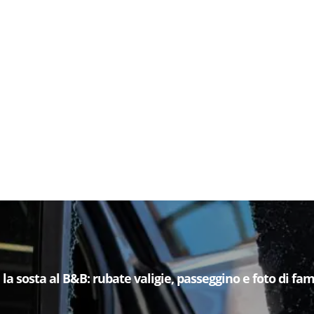
la sosta al B&B: rubate valigie, passeggino e foto di fam