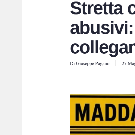
Stretta 
abusivi:
collegam
Di
Giuseppe Pagano
27 Ma