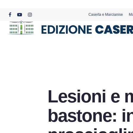
Skip
to
Caserta e Marcianise
Ma
main
facebook
youtube
instagram
content
Lesioni e 
bastone: in