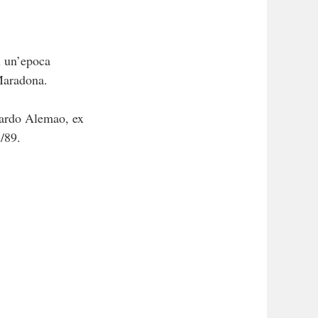
 un’epoca
 Maradona.
cardo Alemao, ex
/89.