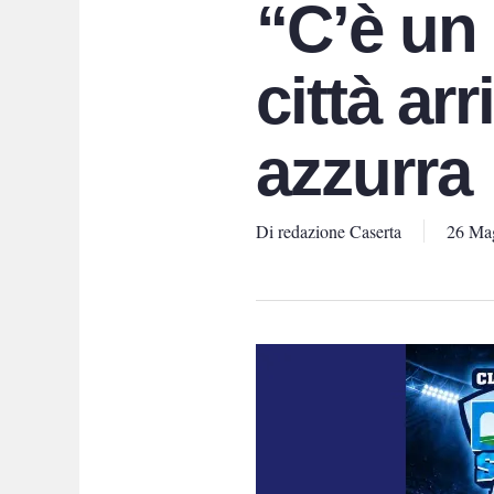
“C’è un
città ar
azzurra
Di
redazione Caserta
26 Ma