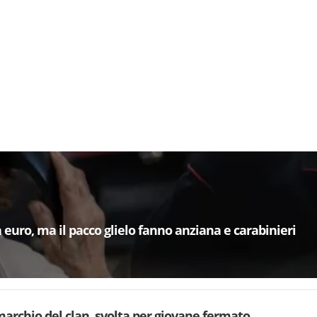
euro, ma il pacco glielo fanno anziana e carabinieri
archio del clan, svolta per giovane fermato