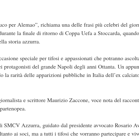
uco per Alemao”, richiama una delle frasi più celebri del gior
urante la finale di ritorno di Coppa Uefa a Stoccarda, quando
lla storia azzurra.
casione speciale per tifosi e appassionati che potranno ascolt
ei protagonisti del grande Napoli degli anni Ottanta. Un app
 la rarità delle apparizioni pubbliche in Italia dell’ex calcia
giornalista e scrittore Maurizio Zaccone, voce nota del racconto
 partenopea.
li SMCV Azzurra, guidato dal presidente avvocato Rosario Ave
tanto ai soci, ma a tutti i tifosi che vorranno partecipare e vi