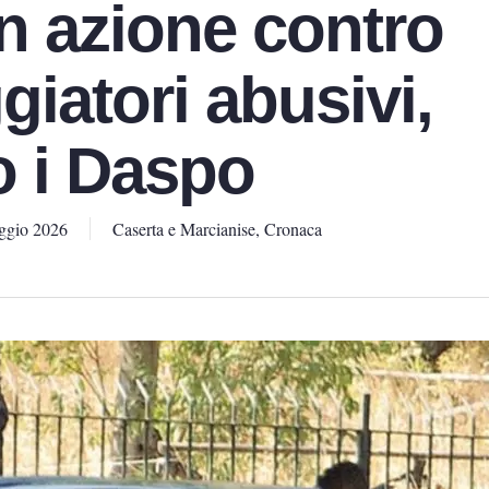
in azione contro
iatori abusivi,
o i Daspo
ggio 2026
Caserta e Marcianise
,
Cronaca