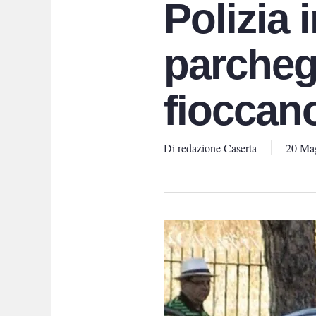
Polizia 
parchegg
fioccan
Di
redazione Caserta
20 Ma