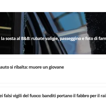
la sosta al B&B: rubate valigie, passeggino e foto di fam
, auto si ribalta: muore un giovane
i falsi vigili del fuoco: banditi portano il fabbro per il ra