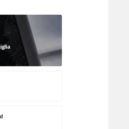
iglia
id