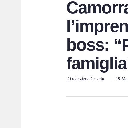
Camorra 
l’impren
boss: “
famiglia
Di
redazione Caserta
19 Ma