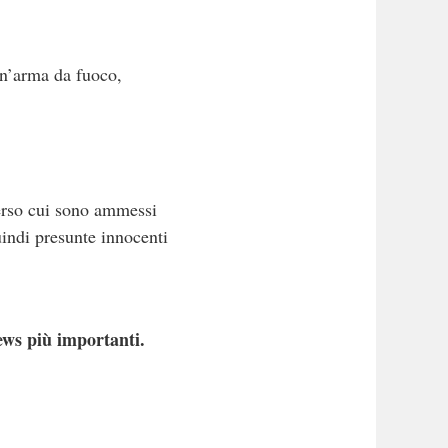
 un’arma da fuoco,
verso cui sono ammessi
uindi presunte innocenti
ews più importanti.