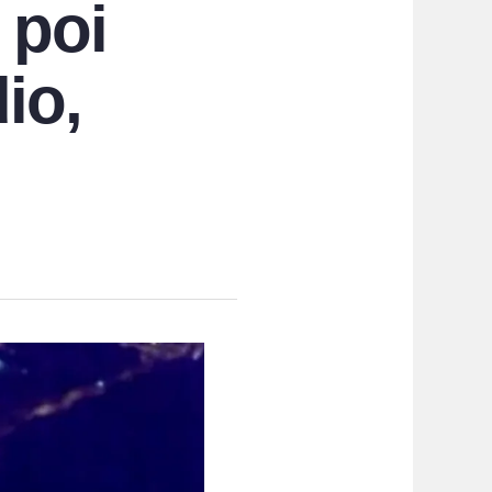
 poi
io,