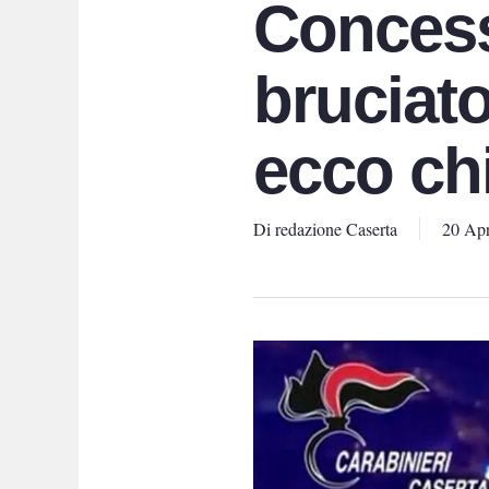
Concess
bruciato
ecco chi
Di
redazione Caserta
20 Apr