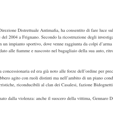
Direzione Distrettuale Antimafia, ha consentito di fare luce su
e del 2004 a Frignano. Secondo la ricostruzione degli investiga
 in un impianto sportivo, dove venne raggiunta da colpi d’arma
ato alle fiamme e nascosto nel bagagliaio della sua auto, ritr
a concessionaria ed era già noto alle forze dell’ordine per prec
ebbero agito con ruoli distinti ma nell’ambito di un piano con
istiche, riconducibili al clan dei Casalesi, fazione Bidognetti
nato dalla violenza: anche il suocero della vittima, Gennaro D