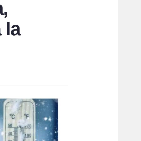
a,
 la