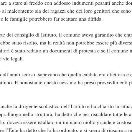
are a stare al freddo con addosso indumenti pesanti anche do
al malcontento sia dei ragazzi che dei loro genitori che sono
, e le famiglie potrebbero far scattare una diffida.
te del consiglio di Istituto, il comune aveva garantito che en
ebbe stato risolto, ma la realtà non potrebbe essere più divers
nitori è stato redatto un documenti di protesta e se il comune 
 vie legali.
 dall’anno scorso, sapevano che quella caldaia era difettosa e 
ntinuo. E nonostante questo nessuno ha preso provvedimenti p
nche la dirigente scolastica dell’Istituto e ha chiarito la situ
ralluogo nella struttura, ha detto che per riscaldare tutte le a
do, doveva essere istallato un impianto molto grande e costos
e l’Ente ha detto che lo ha ordinato, e si spera di riuscire a m