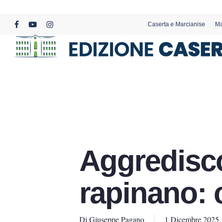
Skip
to
Caserta e Marcianise
Ma
main
facebook
youtube
instagram
content
Aggredisc
rapinano: 
Di
Giuseppe Pagano
1 Dicembre 2025