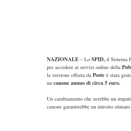
NAZIONALE
SPID,
– Lo
il Sistema P
Pub
per accedere ai servizi online della
Poste
la versione offerta da
è stata grat
canone annuo di circa 5 euro.
un
Un cambiamento che avrebbe un impatto n
canone garantirebbe un introito stimato 