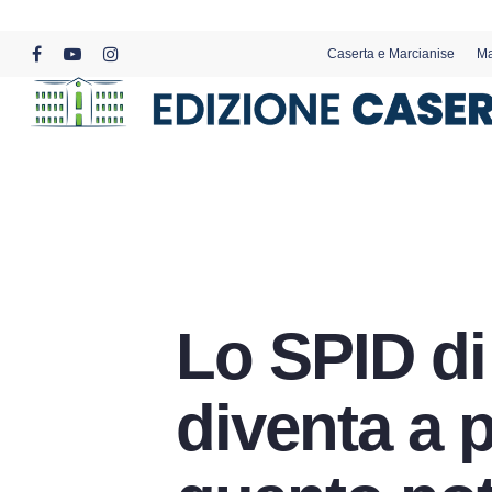
Skip
to
Caserta e Marcianise
Ma
main
facebook
youtube
instagram
content
Lo SPID di
diventa a