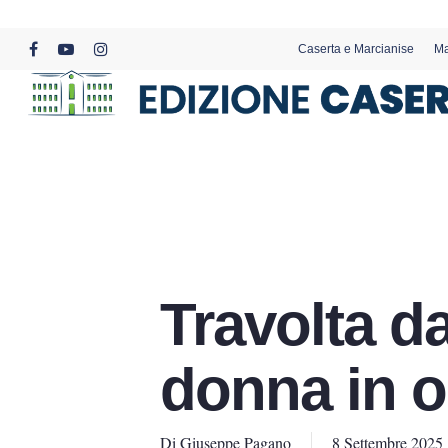
Skip
to
Caserta e Marcianise
Ma
main
facebook
youtube
instagram
content
Travolta da
donna in 
Di
Giuseppe Pagano
8 Settembre 2025