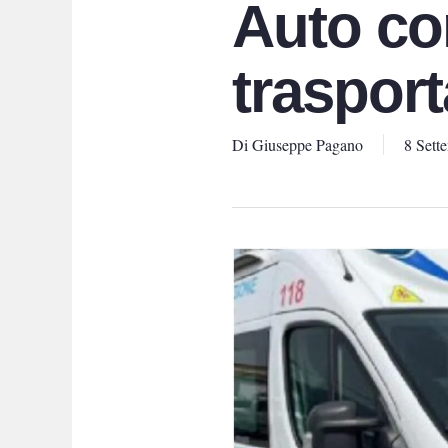
Auto co
traspor
Di
Giuseppe Pagano
8 Sett