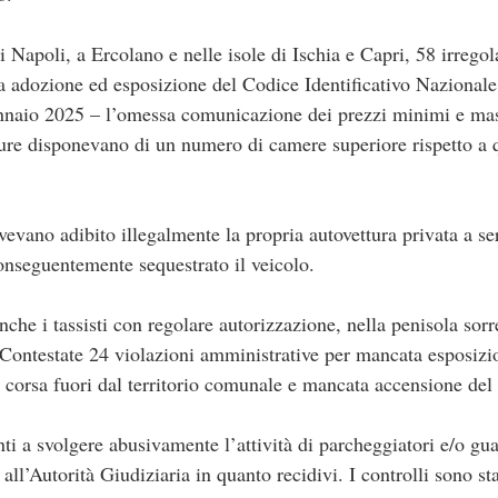
i Napoli, a Ercolano e nelle isole di Ischia e Capri, 58 irregol
ta adozione ed esposizione del Codice Identificativo Nazionale 
 gennaio 2025 – l’omessa comunicazione dei prezzi minimi e ma
utture disponevano di un numero di camere superiore rispetto a 
vevano adibito illegalmente la propria autovettura privata a se
conseguentemente sequestrato il veicolo.
nche i tassisti con regolare autorizzazione, nella penisola sorr
 Contestate 24 violazioni amministrative per mancata esposizion
io corsa fuori dal territorio comunale e mancata accensione del
enti a svolgere abusivamente l’attività di parcheggiatori e/o g
 all’Autorità Giudiziaria in quanto recidivi. I controlli sono sta