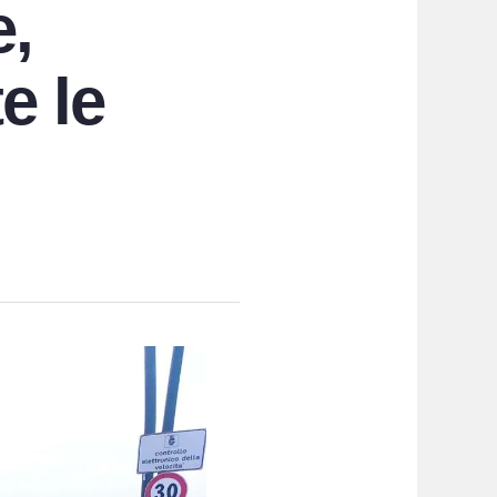
,
e le