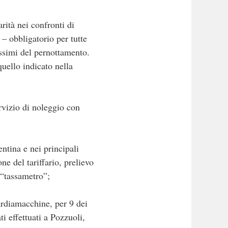
arità nei confronti di
– obbligatorio per tutte
ssimi del pernottamento.
quello indicato nella
rvizio di noleggio con
entina e nei principali
e del tariffario, prelievo
 “tassametro”;
uardiamacchine, per 9 dei
ti effettuati a Pozzuoli,