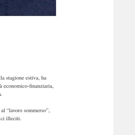
la stagione estiva, ha
tà economico-finanziaria,
a.
to al “lavoro sommerso”,
i illeciti.