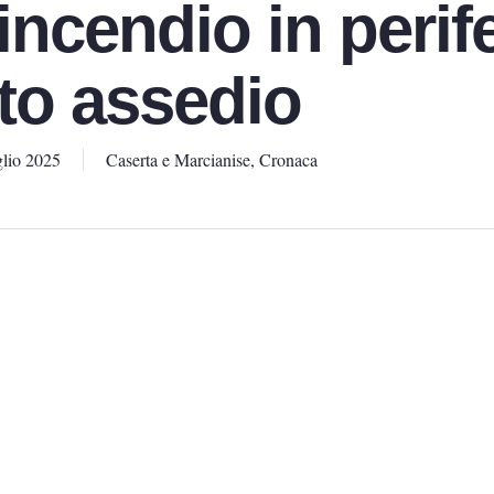
ncendio in perife
tto assedio
lio 2025
Caserta e Marcianise
,
Cronaca