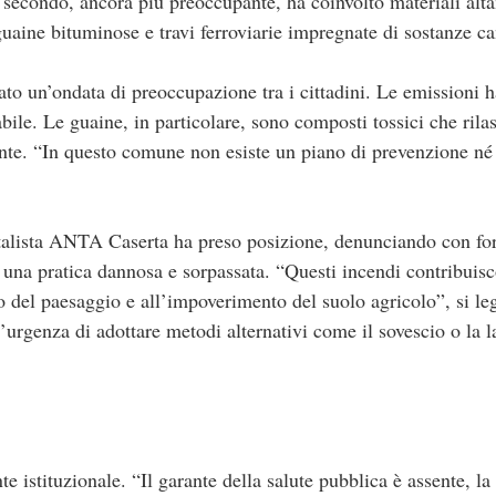
Il secondo, ancora più preoccupante, ha coinvolto materiali al
aine bituminose e travi ferroviarie impregnate di sostanze c
ato un’ondata di preoccupazione tra i cittadini. Le emissioni h
bile. Le guaine, in particolare, sono composti tossici che rila
nte. “In questo comune non esiste un piano di prevenzione né
alista ANTA Caserta ha preso posizione, denunciando con forza
 una pratica dannosa e sorpassata. “Questi incendi contribuisc
o del paesaggio e all’impoverimento del suolo agricolo”, si le
l’urgenza di adottare metodi alternativi come il sovescio o la
e istituzionale. “Il garante della salute pubblica è assente, la