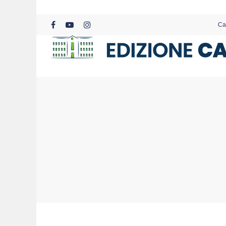
Skip
to
Ca
main
facebook
youtube
instagram
content