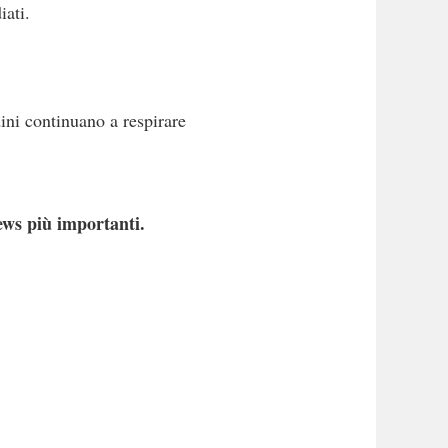
iati.
dini continuano a respirare
ews più importanti.