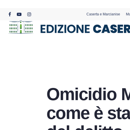
Skip
to
Caserta e Marcianise
Ma
main
facebook
youtube
instagram
content
Omicidio M
come è sta