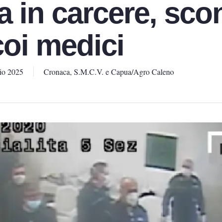
 in carcere, sco
coi medici
io 2025
Cronaca
,
S.M.C.V. e Capua/Agro Caleno