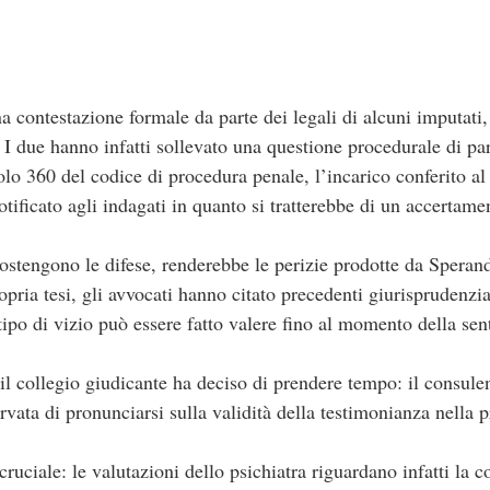
na contestazione formale da parte dei legali di alcuni imputati,
 I due hanno infatti sollevato una questione procedurale di pa
colo 360 del codice di procedura penale, l’incarico conferito a
ificato agli indagati in quanto si tratterebbe di un accertament
tengono le difese, renderebbe le perizie prodotte da Sperande
pria tesi, gli avvocati hanno citato precedenti giurisprudenzia
tipo di vizio può essere fatto valere fino al momento della se
il collegio giudicante ha deciso di prendere tempo: il consule
ervata di pronunciarsi sulla validità della testimonianza nella
 cruciale: le valutazioni dello psichiatra riguardano infatti la 