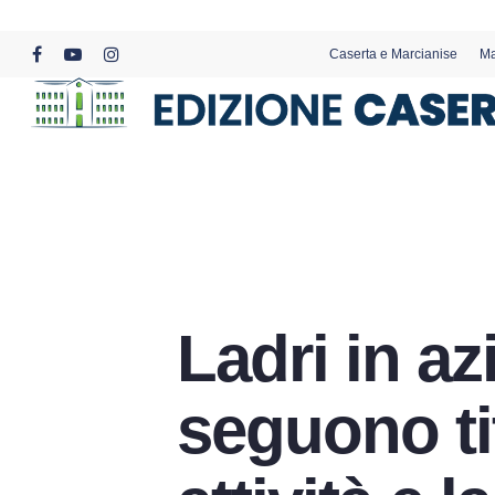
Skip
to
Caserta e Marcianise
Ma
main
facebook
youtube
instagram
content
Ladri in az
seguono ti