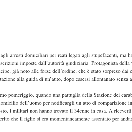
 agli arresti domiciliari per reati legati agli stupefacenti, ma
escrizioni imposte dall’autorità giudiziaria. Protagonista dell
ncipe, già noto alle forze dell’ordine, che è stato sorpreso dai 
itazione alla guida di un’auto, dopo essersi allontanato senza 
 primo pomeriggio, quando una pattuglia della Stazione dei carab
 domicilio dell’uomo per notificargli un atto di comparizione i
to, i militari non hanno trovato il 34enne in casa. A riceverli 
iferito che il figlio si era momentaneamente assentato per anda