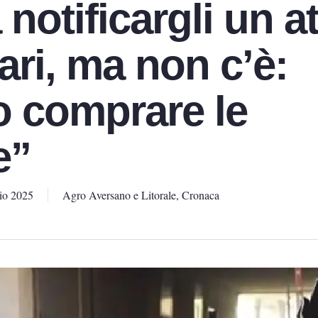
notificargli un at
ari, ma non c’è:
 comprare le
e”
io 2025
Agro Aversano e Litorale
,
Cronaca