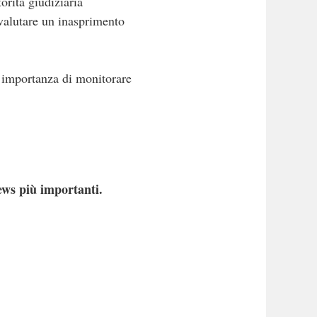
orità giudiziaria
valutare un inasprimento
 l’importanza di monitorare
ews più importanti.