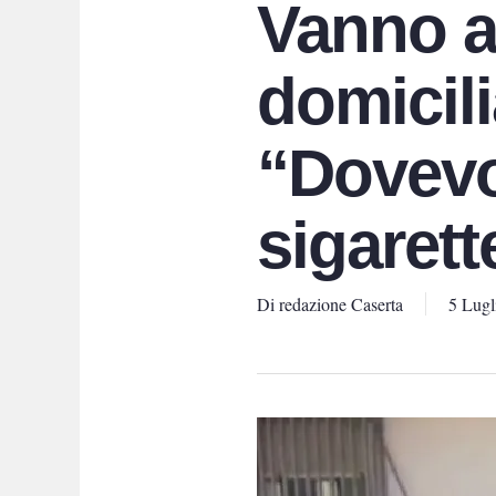
Vanno a 
domicili
“Dovevo
sigarett
Di
redazione Caserta
5 Lugl