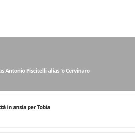
as Antonio Piscitelli alias ‘o Cervinaro
tà in ansia per Tobia