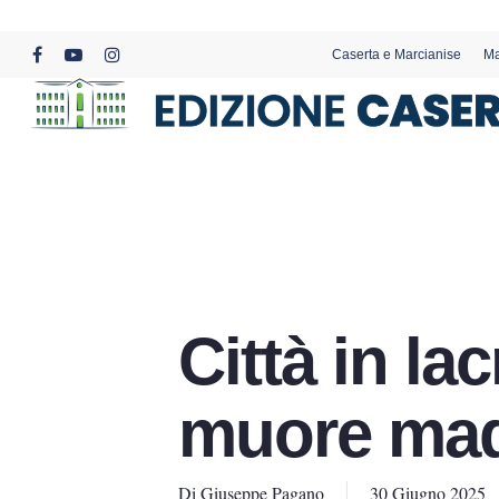
Skip
to
Caserta e Marcianise
Ma
main
facebook
youtube
instagram
content
Città in la
muore madr
Di
Giuseppe Pagano
30 Giugno 2025