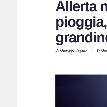
Allerta 
pioggia,
grandin
Di
Giuseppe Pagano
17 Gi