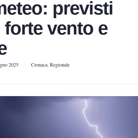
meteo: previsti
 forte vento e
e
ugno 2025
Cronaca
,
Regionale