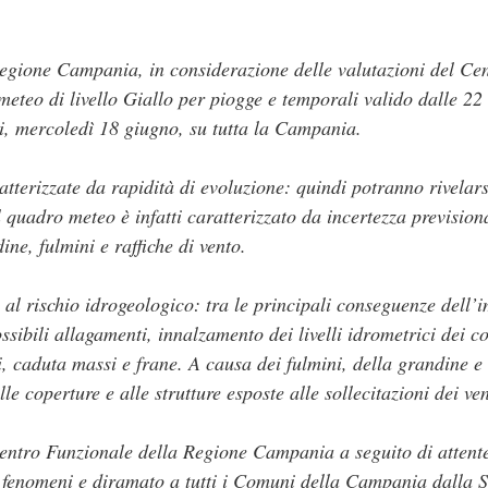
Regione Campania, in considerazione delle valutazioni del Ce
meteo di livello Giallo per piogge e temporali valido dalle 22
i, mercoledì 18 giugno, su tutta la Campania.
atterizzate da rapidità di evoluzione: quindi potranno rivelar
l quadro meteo è infatti caratterizzato da incertezza prevision
ne, fulmini e raffiche di vento.
al rischio idrogeologico: tra le principali conseguenze dell’i
ssibili allagamenti, innalzamento dei livelli idrometrici dei 
i, caduta massi e frane. A causa dei fulmini, della grandine e 
lle coperture e alle strutture esposte alle sollecitazioni dei v
entro Funzionale della Regione Campania a seguito di attente
i fenomeni e diramato a tutti i Comuni della Campania dalla 