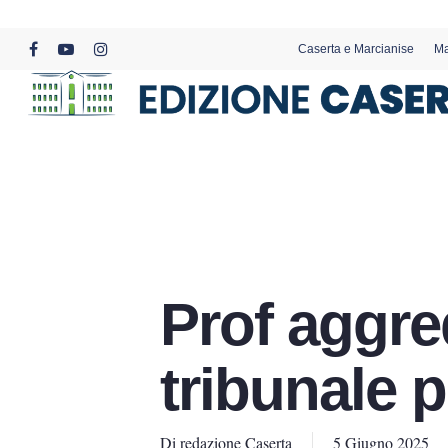
Skip
to
Caserta e Marcianise
Ma
main
facebook
youtube
instagram
content
Prof aggred
tribunale p
Di
redazione Caserta
5 Giugno 2025