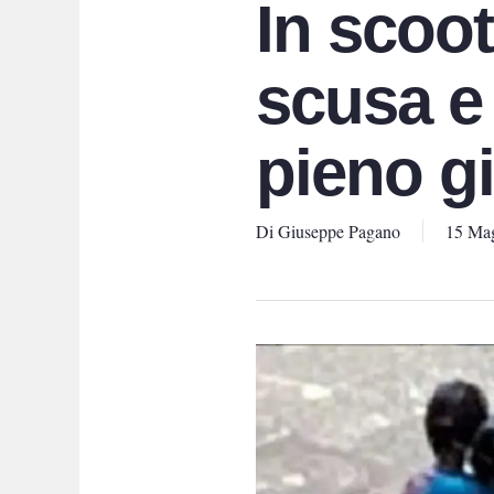
In scoot
scusa e
pieno g
Di
Giuseppe Pagano
15 Ma