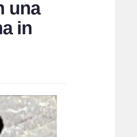
n una
a in