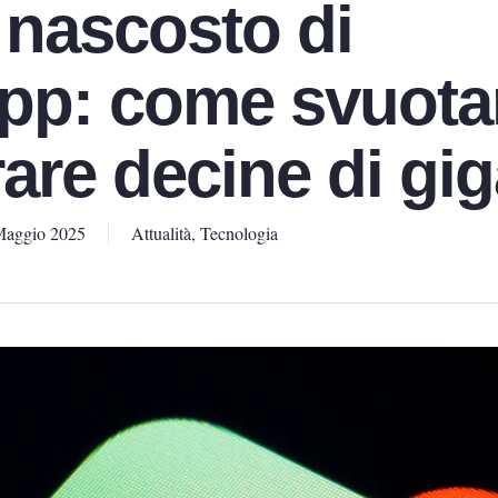
 nascosto di
p: come svuota
rare decine di gi
Maggio 2025
Attualità
,
Tecnologia