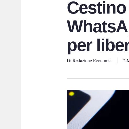
Cestino
WhatsAp
per libe
Di
Redazione Economia
2 