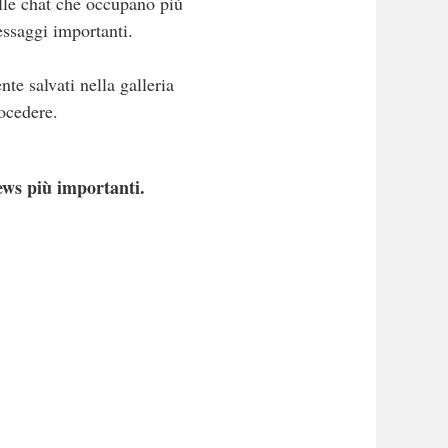
delle chat che occupano più
essaggi importanti.
te salvati nella galleria
ocedere.
ews più importanti.