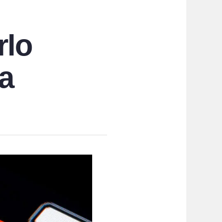
rlo
ga