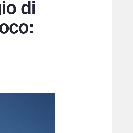
io di
poco: