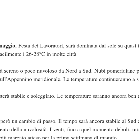
maggio
, Festa dei Lavoratori, sarà dominata dal sole su quasi tu
cilmente i 26-28°C in molte città.
arà sereno o poco nuvoloso da Nord a Sud. Nubi pomeridiane p
sull’Appennino meridionale. Le temperature continueranno a sa
terà stabile e soleggiato. Le temperature saranno ancora ben 
però un cambio di passo. Il tempo sarà ancora stabile al Sud e 
nto della nuvolosità. I venti, fino a quel momento deboli, iniz
più marcato atteso per la prima settimana di maggio.