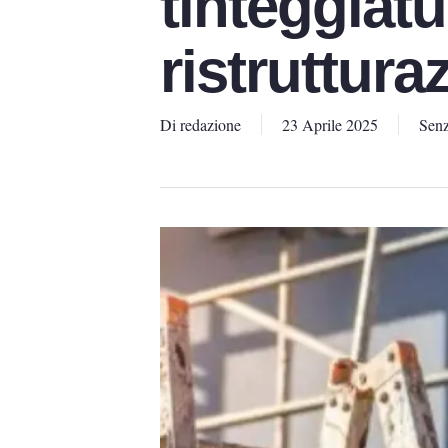
tinteggiatu
ristruttura
Di
redazione
23 Aprile 2025
Senz